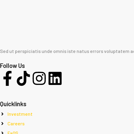
Sed ut perspiciatis unde omnis iste natus errors voluptatem
Follow Us
Quicklinks
Investment
Careers
FaQS