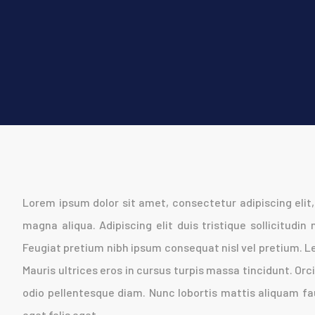
Lorem ipsum dolor sit amet, consectetur adipiscing elit
magna aliqua. Adipiscing elit duis tristique sollicitudin
Feugiat pretium nibh ipsum consequat nisl vel pretium. L
Mauris ultrices eros in cursus turpis massa tincidunt. Orci
odio pellentesque diam. Nunc lobortis mattis aliquam fa
eget felis eget.