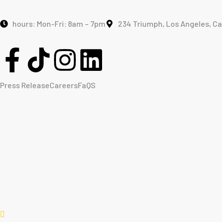
hours: Mon-Fri: 8am – 7pm
234 Triumph, Los Angeles, Cal
Press Release
Careers
FaQS