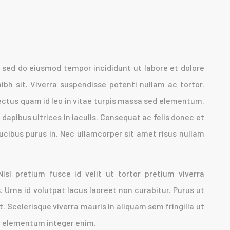
, sed do eiusmod tempor incididunt ut labore et dolore
 nibh sit. Viverra suspendisse potenti nullam ac tortor.
ectus quam id leo in vitae turpis massa sed elementum.
 dapibus ultrices in iaculis. Consequat ac felis donec et
ucibus purus in. Nec ullamcorper sit amet risus nullam
 Nisl pretium fusce id velit ut tortor pretium viverra
s. Urna id volutpat lacus laoreet non curabitur. Purus ut
 Scelerisque viverra mauris in aliquam sem fringilla ut
ar elementum integer enim.