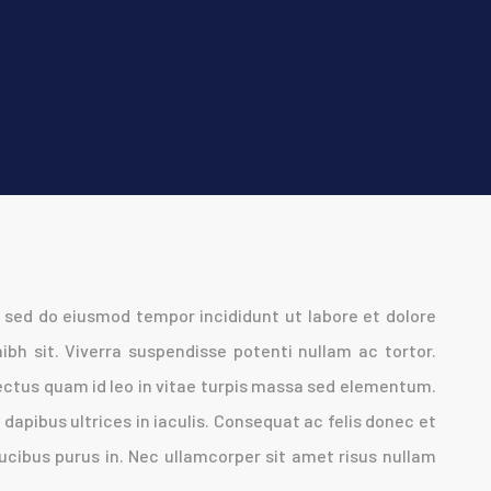
, sed do eiusmod tempor incididunt ut labore et dolore
 nibh sit. Viverra suspendisse potenti nullam ac tortor.
ectus quam id leo in vitae turpis massa sed elementum.
 dapibus ultrices in iaculis. Consequat ac felis donec et
ucibus purus in. Nec ullamcorper sit amet risus nullam