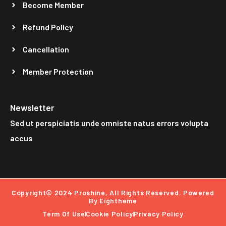
Become Member
Refund Policy
Cancellation
Member Protection
Newsletter
Sed ut perspiciatis unde omniste natus errors volupta
accus
Copyright© 2024 Proshine, All Rights Reserved. Powered
By Eightheme
Term Of Use
Cookie Policy
Privacy Policy